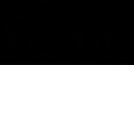
ÜBE
ÜBER UNS
IMPRESSUM
|
DATENSCHUTZERKLÄRUNG
|
AGBS
|
© 2019 BY
WWW.DIEEINE.DE